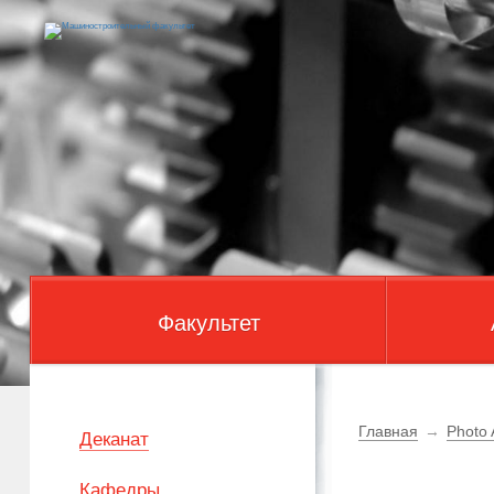
Факультет
Главная
→
Photo
Деканат
Кафедры