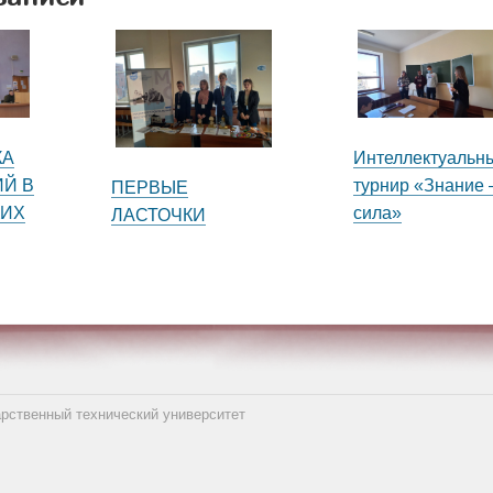
КА
Интеллектуальн
Й В
турнир «Знание 
ПЕРВЫЕ
КИХ
сила»
ЛАСТОЧКИ
арственный технический университет