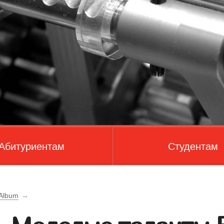
Абитуриентам
Студентам
 Album
→