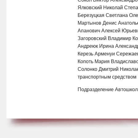
Ялковский Николай Степа
Березуцкая Светлана Олег
Мартынов Денис Анатолье
Апанович Алексей Юрьеви
Загоровский Владимир Ко
Андреюк Ирина Александр
Керезь Арменуи Сережаев
Копоть Мария Владиславо
Солонко Дмитрий Николае
транспортным средством
Подразделение Автошкол