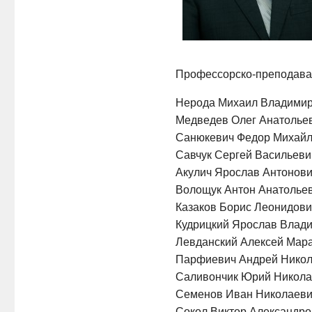
Профессорско-преподава
Нерода Михаил Владимиров
Медведев Олег Анатольевич
Санюкевич Федор Михайлов
Савчук Сергей Васильевич 
Акулич Ярослав Антонович
Волощук Антон Анатольеви
Казаков Борис Леонидови
Кудрицкий Ярослав Владим
Левданский Алексей Марат
Парфиевич Андрей Николае
Саливончик Юрий Николаев
Семенов Иван Николаевич 
Сокол Виктор Александров