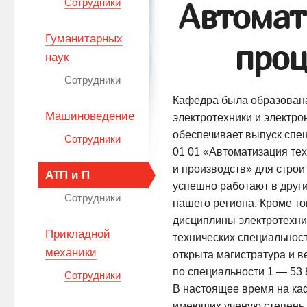
Автомат
Сотрудники
Гуманитарных
проц
наук
Сотрудники
Кафедра была образована
Машиноведение
электротехники и электро
обеспечивает выпуск спе
Сотрудники
01 01 «Автоматизация те
и производств» для строи
АТП и П
успешно работают в друг
Сотрудники
нашего региона. Кроме то
дисциплины электротехни
Прикладной
технических специальнос
механики
открыта магистратура и в
по специальности 1 — 53
Сотрудники
В настоящее время на ка
имеющих ученую степень 