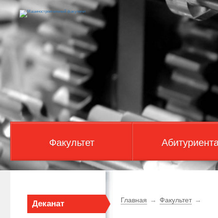
Факультет
Абитуриент
Главная
→
Факультет
→
Деканат