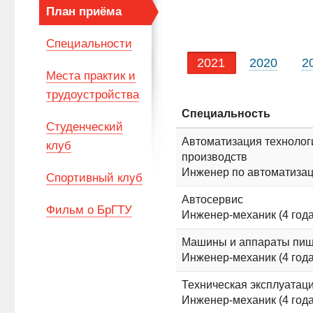
План приёма
Специальности
2021
2020
2
Места практик и
трудоустройства
Специальность
Студенческий
Автоматизация технолог
клуб
производств
Инженер по автоматизаци
Спортивный клуб
Автосервис
Фильм о БрГТУ
Инженер-механик (4 года
Машины и аппараты пищ
Инженер-механик (4 года
Техническая эксплуатац
Инженер-механик (4 года