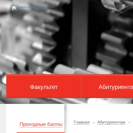
Факультет
Абитуриент
Главная
→
Абитуриентам
→
Проходные баллы