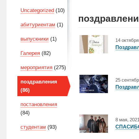
Uncategorized
(10)
поздравлени
абитуриентам
(1)
выпускники
(1)
14 октября
Поздравл
Галерея
(82)
мероприятия
(275)
25 сентябр
поздравления
Поздравл
(86)
постановления
(84)
8 мая, 202
студентам
(93)
СПАСИБО