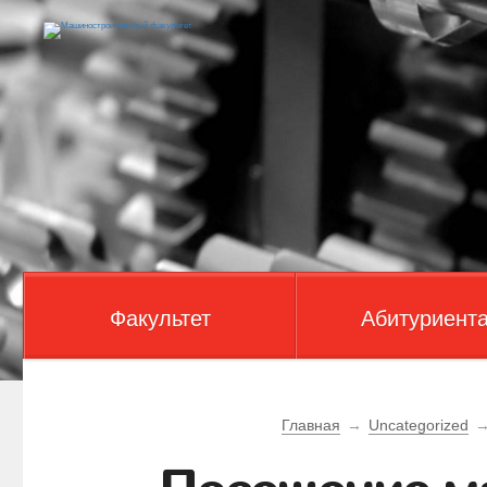
Факультет
Абитуриент
Главная
→
Uncategorized