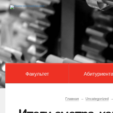
Факультет
Абитуриент
Главная
→
Uncategorized