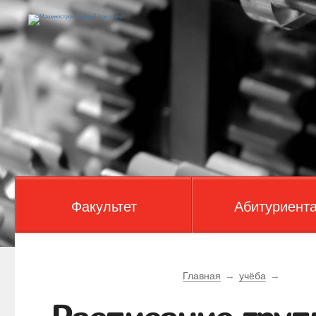
Факультет
Абитуриент
Главная
→
учёба
→