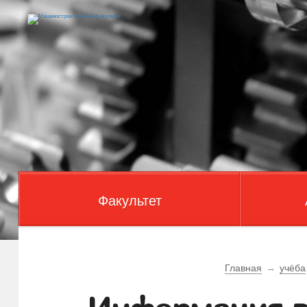
Факультет
Главная
→
учёба