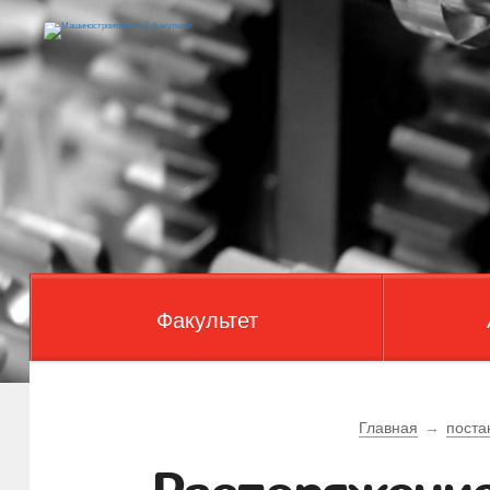
Факультет
Главная
→
поста