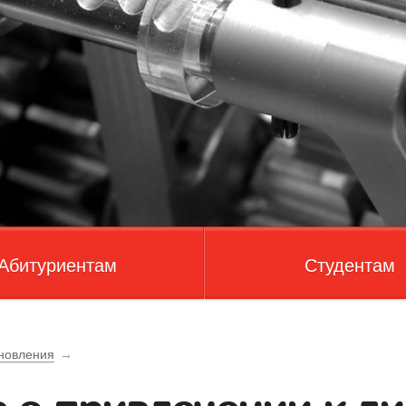
Абитуриентам
Студентам
новления
→