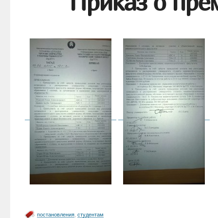
Приказ о пре
постановления
,
студентам