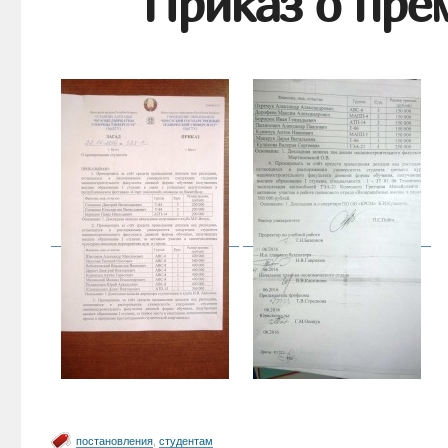
Приказ о пре
постановления
,
студентам