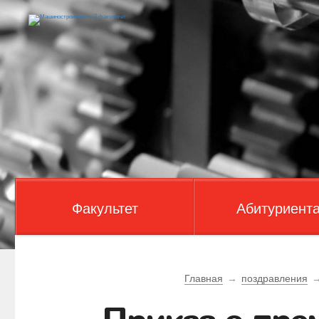
Факультет
Абитуриент
Главная
→
поздравления