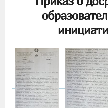
Приказ о дос
образовател
инициати