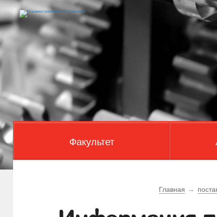
Факультет
Главная
→
поста