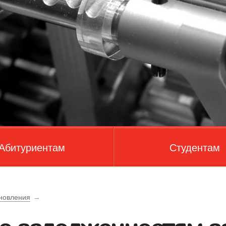
Абитуриентам
Студентам
новления
→