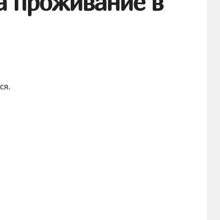
а проживание в
ся.