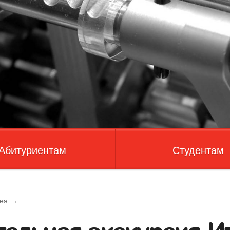
Абитуриентам
Студентам
ея
→