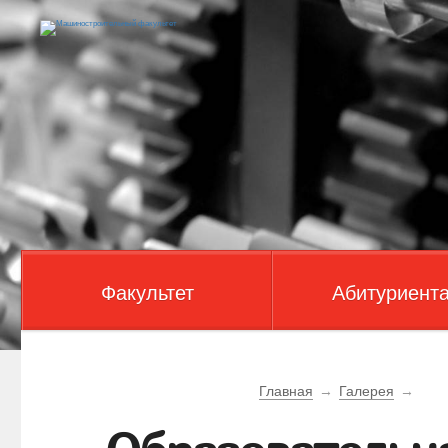
Факультет
Абитуриент
Главная
→
Галерея
→