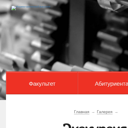
Факультет
Абитуриент
Главная
→
Галерея
→