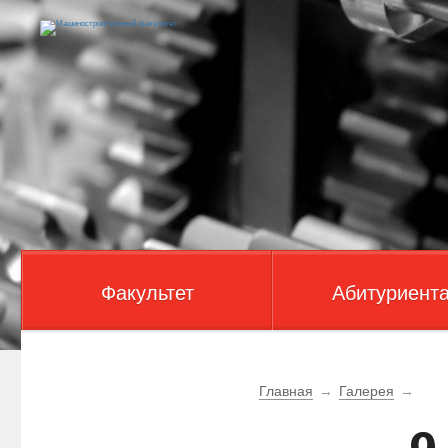
Факультет
Абитуриент
Главная
→
Галерея
→