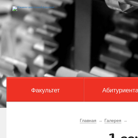
Факультет
Абитуриент
Главная
→
Галерея
→