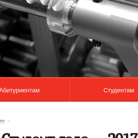
Абитуриентам
Студентам
ея
→