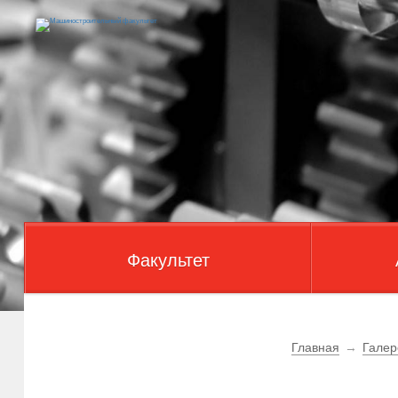
Факультет
Главная
→
Галер