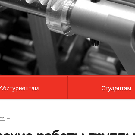
Абитуриентам
Студентам
ея
→