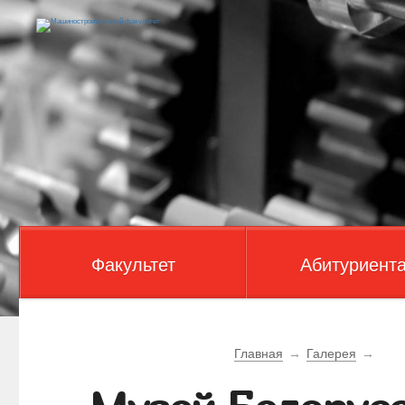
Факультет
Абитуриент
Главная
→
Галерея
→