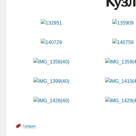
Кузл
Галерея