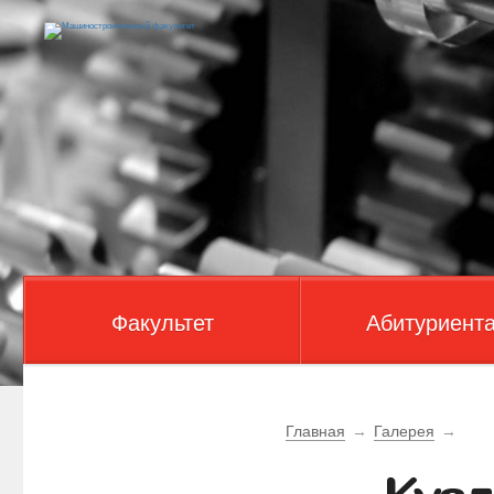
Факультет
Абитуриент
Главная
→
Галерея
→