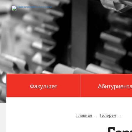
Факультет
Абитуриент
Главная
→
Галерея
→