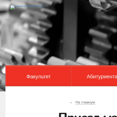
Факультет
Абитуриент
←
На главную