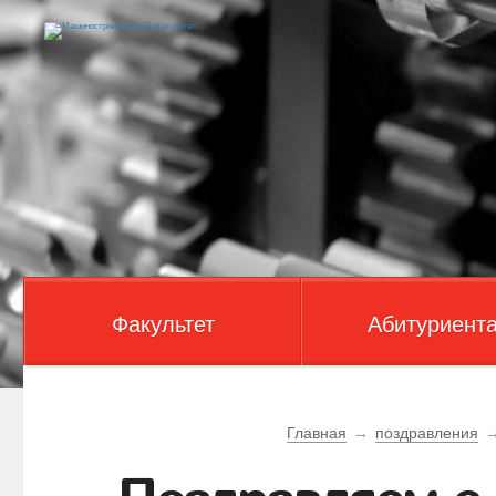
Факультет
Абитуриент
Главная
→
поздравления