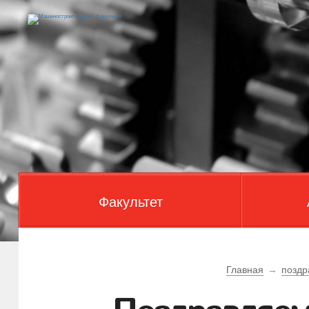
Факультет
Главная
→
поздр