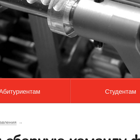
Абитуриентам
Студентам
авления
→