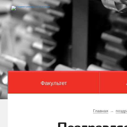
Факультет
Главная
→
поздр