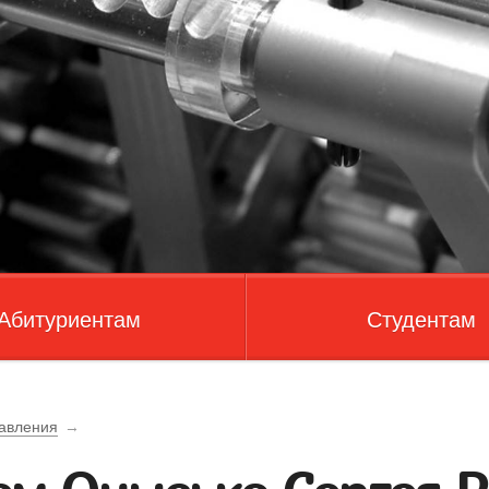
Абитуриентам
Студентам
авления
→