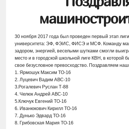
Поздравл
машиностроит
30 ноября 2017 года был проведен первый этап лиг
университета: ЭФ, ФЭИС, ФИСЭ и МСФ. Команду маш
задором, энергией, веселыми шутками смогли выиграт
место и в городской школьной лиге КВН, в которой
свое безусловное превосходство. Поздравляем на
1. Ярмошук Максим
ТО-16
2. Луцевич Вадим
АВС-10
3.Рогалевич Руслан
Т-88
4. Челюк Андрей
АВС-10
5.Ключук Евгений
ТО-16
6. Иванюкович Кирилл
ТО-16
7. Дунько Эдвард
ТО-16
8. Грибовская Мария
ТО-16