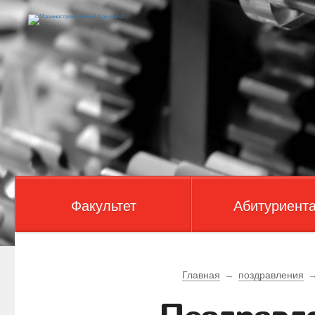
Факультет
Абитуриент
Главная
→
поздравления