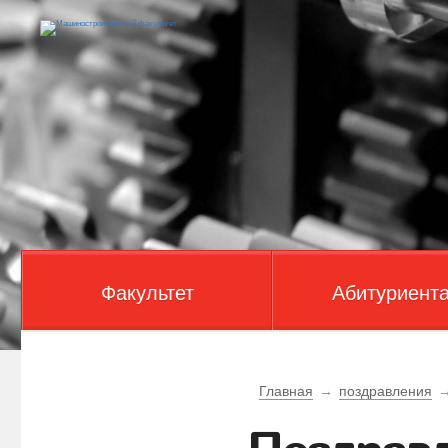
Факультет
Абитуриент
Главная
→
поздравления