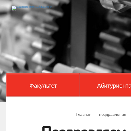
Факультет
Абитуриент
Главная
→
поздравления