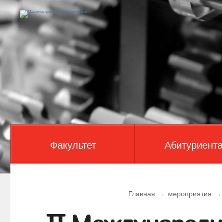
Факультет
Абитуриент
Главная
→
мероприятия
→