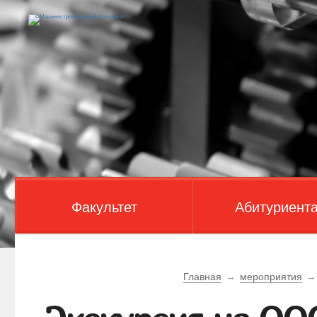
Факультет
Абитуриент
Главная
→
мероприятия
→