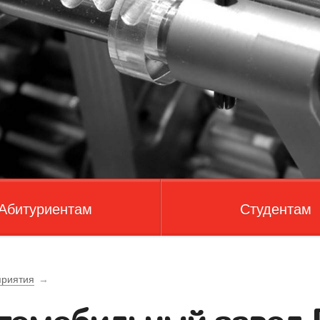
Абитуриентам
Студентам
риятия
→