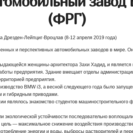
втомобильный завод
(ФРГ)
а Дрезден-Лейпциг-Вроцлав (8-12 апреля 2019 года)
енных и перспективных автомобильных заводов в мире. Он
выдающейся женщины-архитектора Захи Хадид, и является 
аботы предприятия. Здание вмещает отделы администрации,
ерриторией предприятия.
оизводство BMW i3, а весной следующего года было запущ
м и гибридным приводами.
ии являлось знакомство студентов машиностроительного ф
и экологической устойчивости последовательно воплощалис
а цель — максимальное снижение воздействия производст
 потребление энергии и воды, выбросы растворителей и пер