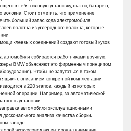
щего в себя силовую установку, шасси, батарею,
о волокна. Стоит отметить, что применение
ечить больший запас хода электромобиля.
лоёв полотна из углеродного волокна, которые
нии.
омощи клеевых соединений создают готовый кузов
ка автомобиля собирается работниками вручную,
неджеры BMW объясняют это фирменным принципом
борудования). Чтобы не запутаться в таком
ящик» с описанием конкретной комплектации,
изводится в 220 этапов, каждый из которых
лненной операции. Например, за автоматической
атность установки.
 заправка автомобиля эксплуатационными
 досконального анализа качества сборки.
ном заводе.
которой экскурсовод акцентировал внимание