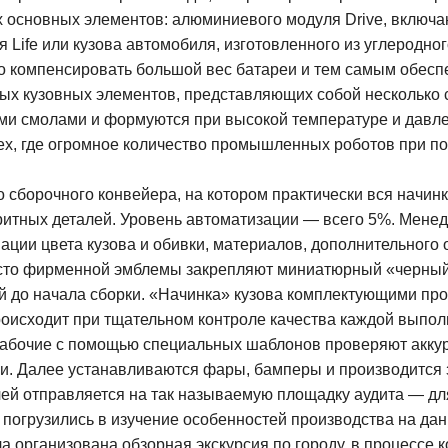
 основных элементов: алюминиевого модуля Drive, включаю
 Life или кузова автомобиля, изготовленного из углеродног
ло компенсировать большой вес батареи и тем самым обесп
ых кузовных элементов, представляющих собой несколько с
и смолами и формуются при высокой температуре и давле
ех, где огромное количество промышленных роботов при п
 сборочного конвейера, на котором практически вся начин
аритных деталей. Уровень автоматизации — всего 5%. Ме
ии цвета кузова и обивки, материалов, дополнительного о
есто фирменной эмблемы закрепляют миниатюрный «черный 
ей до начала сборки. «Начинка» кузова комплектующими про
происходит при тщательном контроле качества каждой выпо
о рабочие с помощью специальных шаблонов проверяют аккур
си. Далее устанавливаются фары, бамперы и производится
ей отправляется на так называемую площадку аудита — для
погрузились в изучение особенностей производства на дан
 организована обзорная экскурсия по городу, в процессе 