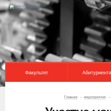
Факультет
Абитуриент
Главная
→
мероприятия
→