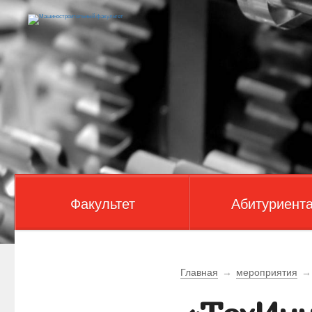
Факультет
Абитуриент
Главная
→
мероприятия
→