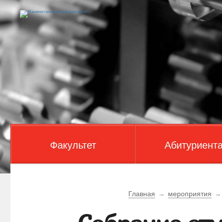
Факультет
Абитуриент
Главная
→
мероприятия
→