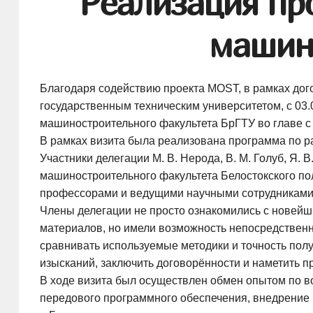
Реализация пр
машин
Благодаря содействию проекта МОSТ, в рамках дог
государственным техническим университетом, с
03.
машиностроительного факультета БрГТУ во главе с
В рамках визита была реализована программа по р
Участники делегации
М. В. Нерода
,
В. М. Голуб
,
Я. В
машиностроительного факультета Белостокского по
профессорами и ведущими научными сотрудниками ф
Члены делегации не просто ознакомились с новейш
материалов, но имели возможность непосредственн
сравнивать используемые методики и точность полу
изысканий, заключить договорённости и наметить п
В ходе визита был осуществлен обмен опытом по в
передового программного обеспечения, внедрение 