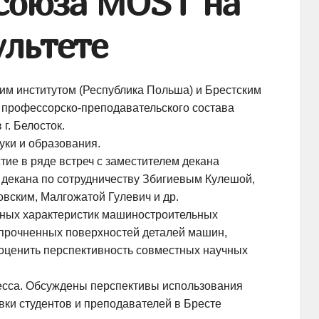
 союза МОSТ на
льтете
им институтом (Республика Польша) и Брестским
й
профессорско-преподавательского
состава
г. Белосток.
уки и образования.
тие в ряде встреч с заместителем декана
 декана по сотрудничеству Збигиевым Кулешой,
вским, Малгожатой Гулевич и др.
иных характеристик машиностроительных
упрочненных поверхностей деталей машин,
 оценить перспективность совместных научных
цесса. Обсуждены перспективы использования
ки студентов и преподавателей в Бресте