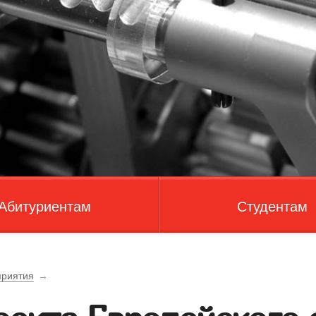
Абитуриентам
Студентам
риятия
→