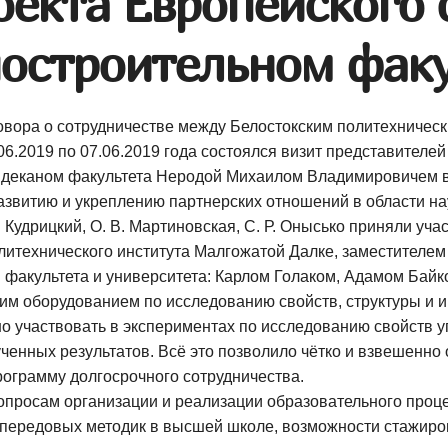
оекта Европейского
остроительном факу
овора о сотрудничестве между Белостокским политехническ
06.2019
по
07.06.2019
года состоялся визит представителе
 деканом факультета Неродой Михаилом Владимировичем в 
азвитию и укреплению партнерских отношений в области на
. Кудрицкий
,
О. В. Мартиновская
,
С. Р. Онысько
приняли учас
литехнического института Малгожатой Далке, заместителем
акультета и университета: Карлом Голаком, Адамом Байко
им оборудованием по исследованию свойств, структуры и 
о участвовать в экспериментах по исследованию свойств 
ченных результатов. Всё это позволило чётко и взвешенно
рограмму долгосрочного сотрудничества.
опросам организации и реализации образовательного про
передовых методик в высшей школе, возможности стажиров