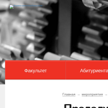
Факультет
Абитуриент
Главная
→
мероприятия
→