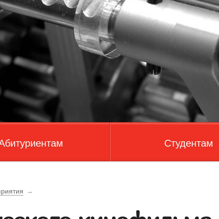
Абитуриентам
Студентам
риятия
→