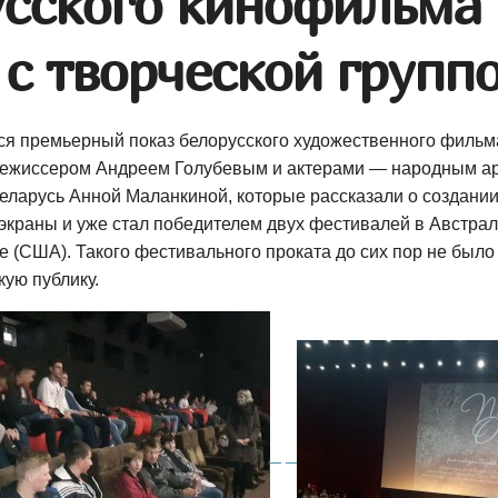
сского кинофильма
 с творческой групп
ялся премьерный показ белорусского художественного филь
с режиссером Андреем Голубевым и актерами — народным а
ларусь Анной Маланкиной, которые рассказали о создании 
краны и уже стал победителем двух фестивалей в Австрал
 (США). Такого фестивального проката до сих пор не было 
ую публику.