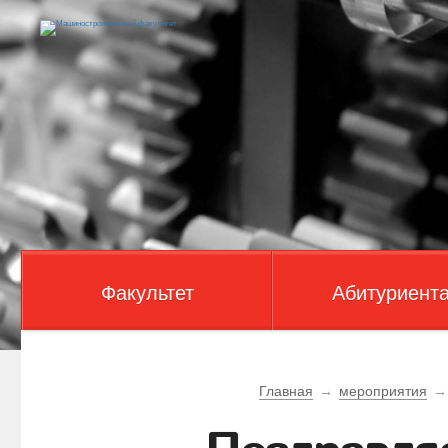
Факультет
Абитуриент
Главная
→
мероприятия
→