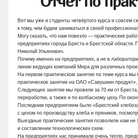
Отчёт по пра
Вот мы уже и студенты четвёртого курса и совсем
к тому, чем будем заниматься в своей профессиона
Могу сказать, что нам повезло — практические ра
предприятиях города Бреста и Брестской области.
Николай Ульянович.
Почему именно на предприятиях, а не в лаборатор
линии ведущих компаний Мира для различных произв
На первом практическом занятие по теме курса мы
практическое занятие на
ОАО «Савушкин продукт»
Следующее занятие мы провели за 70 км от Бреста
переработки, а также и по колбасному цеху. По око
Последним предприятием было «Брестский хлебоз
с цехом по производству хлеба и пряников, посмот
Выездные практические занятия позволили нам не т
и составлении технологических схем.
На предприятиях нас принимали очень тепло, пред