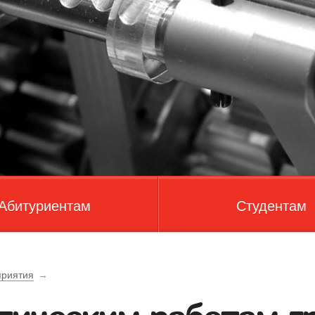
Абитуриентам
Студентам
риятия
→