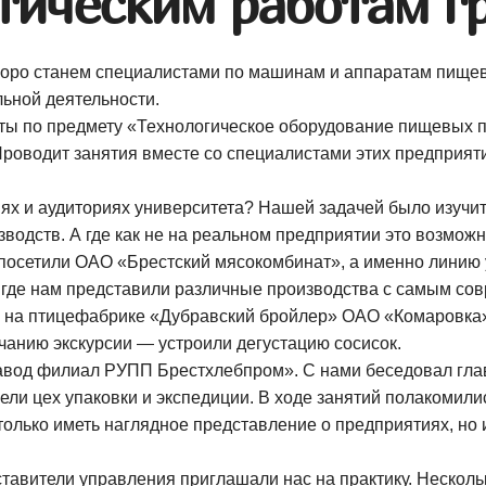
ктическим работам 
 скоро станем специалистами по машинам и аппаратам пищ
льной деятельности.
боты по предмету «Технологическое оборудование пищевых 
 Проводит занятия вместе со специалистами этих предпри
иях и аудиториях университета? Нашей задачей было изучи
одств. А где как не на реальном предприятии это возможн
 посетили
ОАО «Брестский мясокомбинат»
, а именно линию
, где нам представили различные производства с самым со
, на птицефабрике «Дубравский бройлер»
ОАО «Комаровка
нчанию экскурсии — устроили дегустацию сосисок.
авод филиал РУПП Брестхлебпром». С нами беседовал гла
рели цех упаковки и экспедиции. В ходе занятий полакомили
олько иметь наглядное представление о предприятиях, но и
ставители управления приглашали нас на практику. Нескол