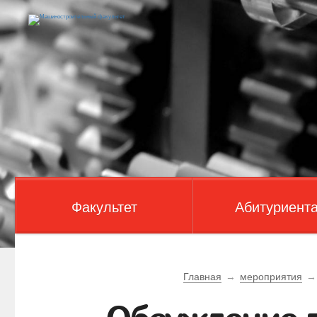
Факультет
Абитуриент
Главная
→
мероприятия
→