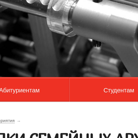
Абитуриентам
Студентам
риятия
→