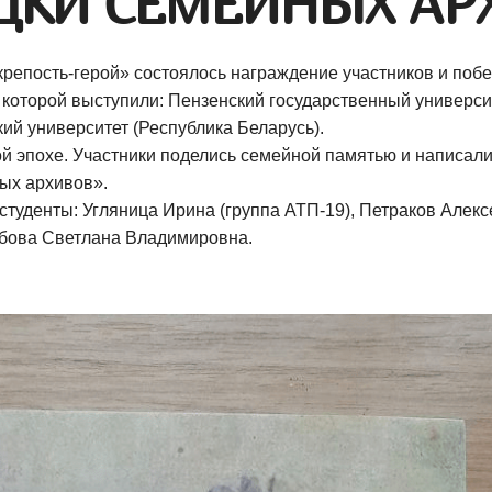
ДКИ СЕМЕЙНЫХ АР
крепость-герой» состоялось награждение участников и по
рой выступили: Пензенский государственный университет
ий университет (Республика Беларусь).
й эпохе. Участники поделись семейной памятью и написали 
ых архивов».
студенты: Угляница Ирина (группа АТП-19), Петраков Алекс
рибова Светлана Владимировна.