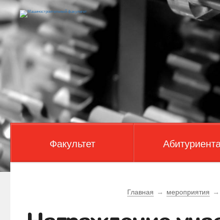
Факультет
Абитуриент
Главная
→
мероприятия
→