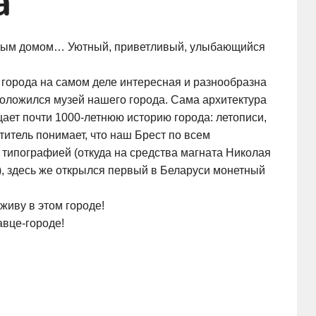
а
аждым домом… Уютный, приветливый, улыбающийся
 города на самом деле интересная и разнообразна
положился музей нашего города. Сама архитектура
щает почти
1000-летнюю
историю города: летописи,
итель понимает, что наш Брест по всем
й типографией (откуда на средства магната Николая
), здесь же открылся первый в Беларуси монетный
 живу в этом городе!
авце-городе
!