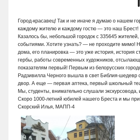
Город-красавец
! Так и не иначе я думаю о нашем
каждому жителю и каждому гостю — это наш Брест!
Казалось бы, небольшой городок c 335645 жителей,
событиями. Хотите узнать? — не проходите мимо! Н
дома, его планировка — это уже история, история 
гербы, работы современных художников, отсылающие
показателям первый! Первым из белорусских городо
Радзивилла Черного вышла в свет
Библия-шедевр
с
двор. А еще — первая аптека, первый школьный те
Мы, студенты, внимательно слушали экскурсовода, и 
Скоро
1000-летний
юбилей нашего Бреста и мы приз
Скорский Илья,
МАПП-4