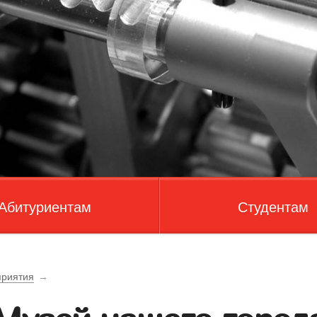
Абитуриентам
Студентам
риятия
→