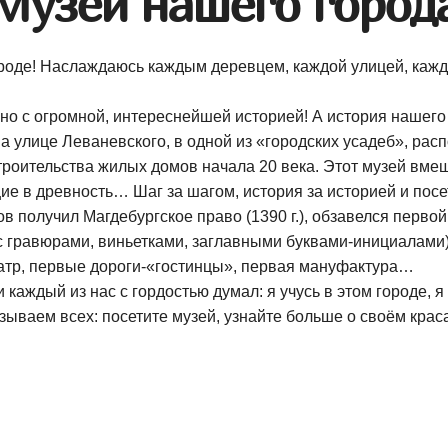
Музей нашего город
 городе! Наслаждаюсь каждым деревцем, каждой улицей, к
 но с огромной, интереснейшей историей! А история нашего
а улице Леваневского, в одной из «городских усадеб», рас
строительства жилых домов начала 20 века. Этот музей вме
 в древность… Шаг за шагом, история за историей и посет
в получил Магдебургское право (1390 г.), обзавелся перво
 гравюрами, виньетками, заглавными
буквами-инициалами
атр, первые дороги-«гостинцы», первая мануфактура…
каждый из нас с гордостью думал: я учусь в этом городе, я
ываем всех: посетите музей, узнайте больше о своём
крас