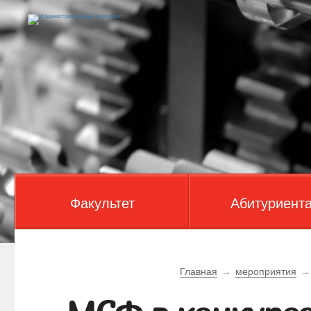
Факультет
Абитуриент
Главная
→
мероприятия
→