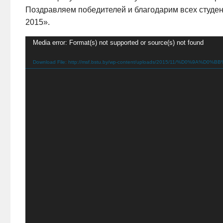
Поздравляем победителей и благодарим всех студен
2015».
Video
Media error: Format(s) not supported or source(s) not found
Player
Download File: http://msf.bstu.by/wp-content/uploads/2015/11/%D0%9