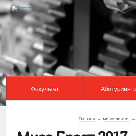
Факультет
Абитуриент
Главная
→
мероприятия
→