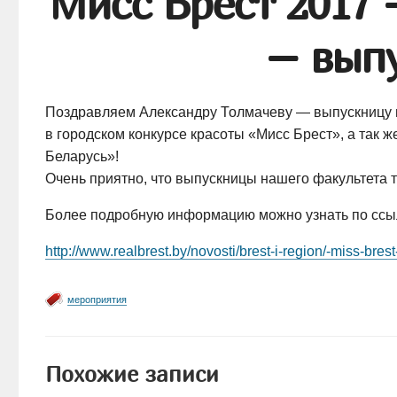
Мисс Брест 2017
– вып
Поздравляем Александру Толмачеву — выпускницу м
в городском конкурсе красоты «Мисс Брест», а так 
Беларусь»!
Очень приятно, что выпускницы нашего факультета т
Более подробную информацию можно узнать по ссы
http://www.realbrest.by/novosti/
brest-i-region
/-miss-bres
мероприятия
Похожие записи